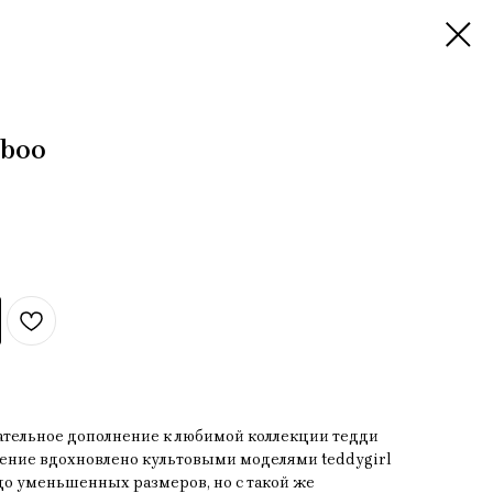
eboo
ательное дополнение к любимой коллекции тедди
орение вдохновлено культовыми моделями teddygirl
о уменьшенных размеров, но с такой же