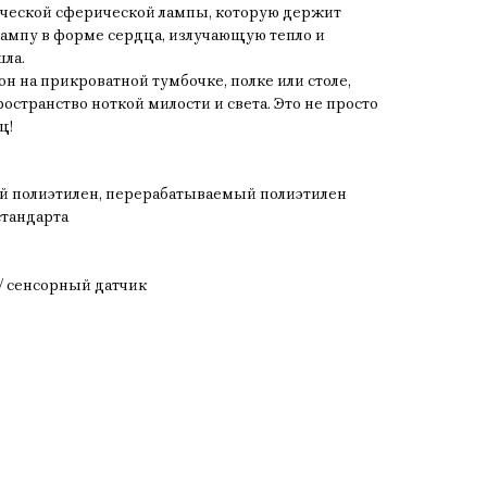
ической сферической лампы, которую держит
т лампу в форме сердца, излучающую тепло и
шла.
 он на прикроватной тумбочке, полке или столе,
остранство ноткой милости и света. Это не просто
щ!
й полиэтилен, перерабатываемый полиэтилен
стандарта
/ сенсорный датчик