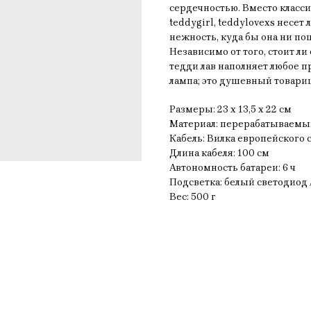
сердечностью. Вместо класс
teddygirl, teddylovexs несе
нежность, куда бы она ни по
Независимо от того, стоит ли
тедди лав наполняет любое пр
лампа; это душевный товари
Размеры: 23 x 13,5 x 22 см
Материал: перерабатываемы
Кабель: Вилка европейского 
Длина кабеля: 100 см
Автономность батареи: 6 ч
Подсветка: белый светодиод 
Вес: 500 г