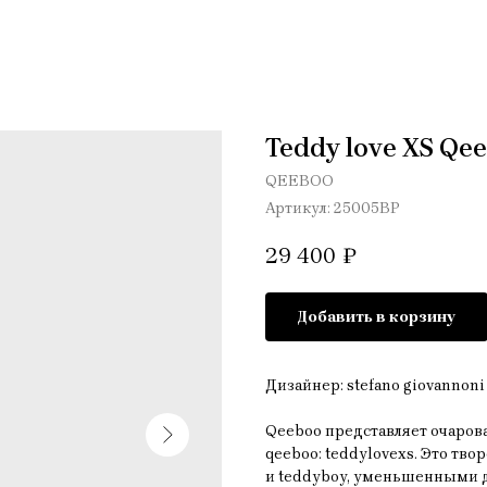
Teddy love XS Qe
QEEBOO
Артикул:
25005BP
29 400
₽
Добавить в корзину
Дизайнер: stefano giovannoni
Qeeboo представляет очаров
qeeboo: teddylovexs. Это тв
и teddyboy, уменьшенными д