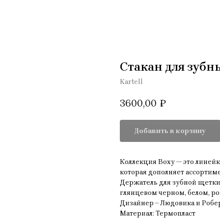
Стакан для зубны
Kartell
3600,00
₽
Добавить в корзину
Коллекция Boxy — это линей
которая дополняет ассортиме
Держатель для зубной щетки 
глянцевом черном, белом, ро
Дизайнер – Людовика и Роб
Материал: Термопласт