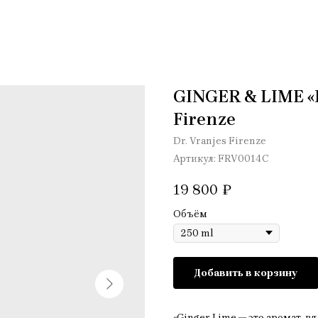
GINGER & LIME «
Firenze
Dr. Vranjes Firenze
Артикул:
FRV0014C
19 800
₽
Объём
Добавить в корзину
«Ginger Lime — это аромат, в