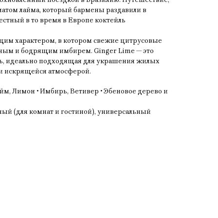
матом лайма, который бармены раздавили в
вестный в то время в Европе коктейль
им характером, в котором свежие цитрусовые
яным и бодрящим имбирем. Ginger Lime — это
ь, идеально подходящая для украшения жилых
 искрящейся атмосферой.
йм, Лимон • Имбирь, Ветивер • Эбеновое дерево и
ый (для комнат и гостиной), универсальный