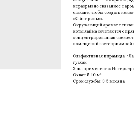
неразрывно связанное с аро
стакане, чтобы создать неиз
«Кайпиринья».
Окружающий аромат с сияющ
ноты лайма сочетаются с пр
концентрированная свежест
помещений гостеприимной и
Ольфактивная пирамида: • Ла
гуахак.
Зона применения: Интерьерн
Охват: 5-10 м²
Срок службы: 3-5 месяца