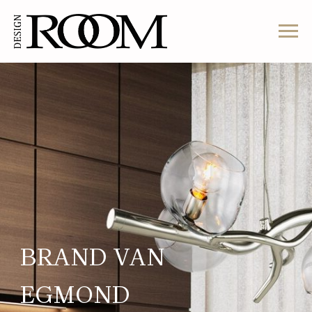
BRAND VAN
EGMOND
BRAND VAN EGMOND
–
светильники из Голландии