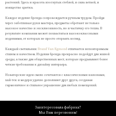
растений. Здесь и красота изогнутых стеблей, и сила ветвей, и
изящество цветка.
Каждое изделие бренда сопровождается ручным трудом. Пройдя
через заботливые руки мастера, предметы обретают не только
высокое качество и эксклюзивность, но и частичку его тепла. В
результате компания может похвастаться высококлассными
изделиями, от которых не просто оторвать взгляд.
Каждый светильник
Brand Van Egmond
отличается неповторимым
стилем и качеством. Изделия бренда прекрасно подойдут для жилой
среды, а также для общественных мест, которые предъявляют более
четкие требования к дизайну интерьера.
Новаторские идеи смело сочетаются с классическими канонами,
хай-тек и модерн удачно дополняют друг друга, создавая
гармоничное и стильное украшение для любых помещений.
Заинтересовала фабрика?
Мы Вам перезвоним!